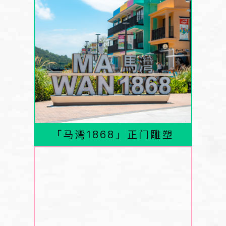
「马湾1868」正门雕塑