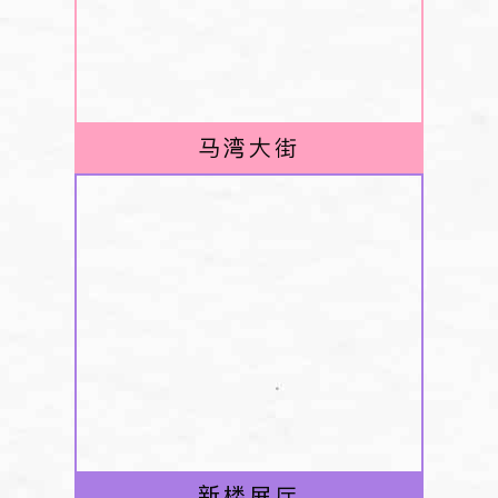
马湾大街
新楼展厅